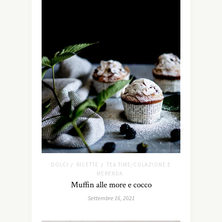
DOLCI
RICETTE
TEA TIME/COLAZIONE E
/
/
MERENDA
Muffin alle more e cocco
Settembre 16, 2021