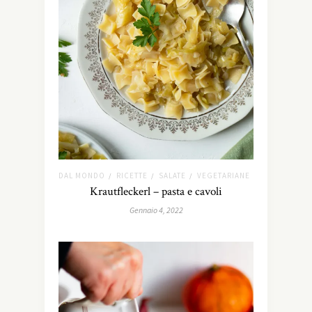
DAL MONDO
RICETTE
SALATE
VEGETARIANE
/
/
/
Krautfleckerl – pasta e cavoli
Gennaio 4, 2022