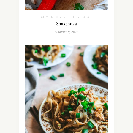
DAL MONDO
RICETTE
SALATE
/
/
Shakshuka
Febbraio 9, 2022