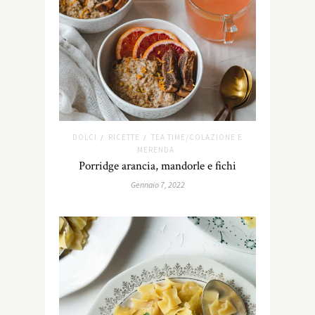
DOLCI
RICETTE
TEA TIME/COLAZIONE E
/
/
MERENDA
Porridge arancia, mandorle e fichi
Gennaio 7, 2022