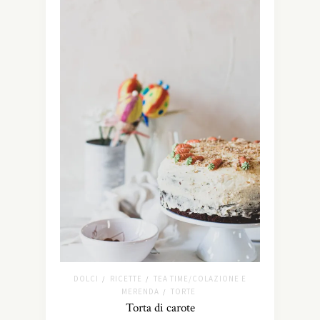
DOLCI
RICETTE
TEA TIME/COLAZIONE E
/
/
MERENDA
TORTE
/
Torta di carote