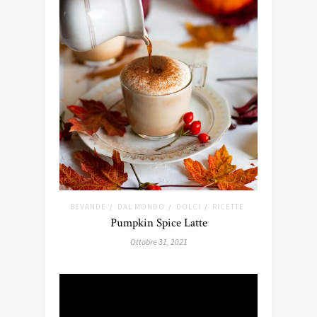
BEVANDE
DAL MONDO
DOLCI
RICETTE
/
/
/
Pumpkin Spice Latte
Ottobre 31, 2021