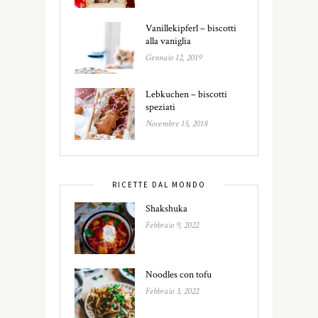
Vanillekipferl – biscotti
alla vaniglia
Gennaio 12, 2019
Lebkuchen – biscotti
speziati
Novembre 15, 2018
RICETTE DAL MONDO
Shakshuka
Febbraio 9, 2022
Noodles con tofu
Febbraio 3, 2022