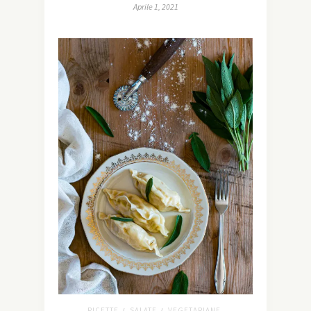
Aprile 1, 2021
RICETTE
SALATE
VEGETARIANE
/
/