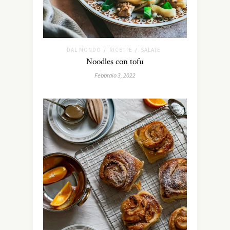
DAL MONDO
RICETTE
SALATE
/
/
Noodles con tofu
Febbraio 3, 2022