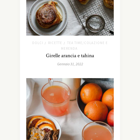
DOLCI
RICETTE
TEA TIME/COLAZIONE E
/
/
MERENDA
Girelle arancia e tahina
Gennaio 31, 2022