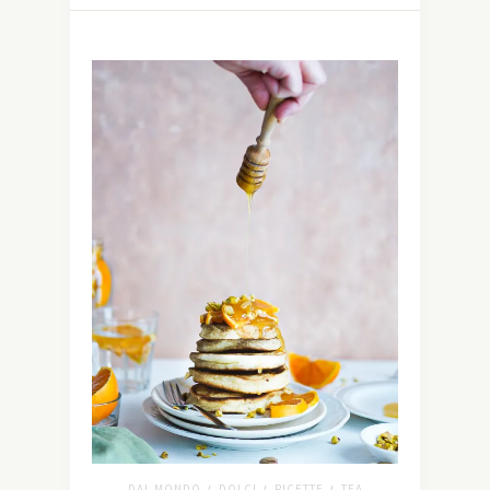
DAL MONDO
DOLCI
RICETTE
TEA
/
/
/