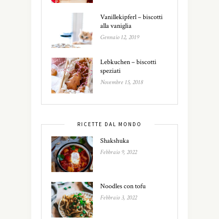
Vanillekipferl – biscotti
alla vaniglia
Gennaio 12, 2019
Lebkuchen – biscotti
speziati
Novembre 15, 2018
RICETTE DAL MONDO
Shakshuka
Febbraio 9, 2022
Noodles con tofu
Febbraio 3, 2022