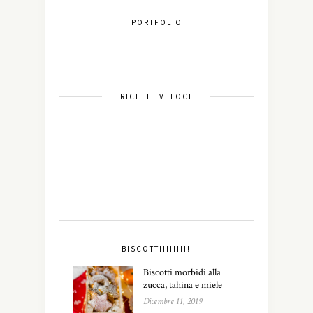
PORTFOLIO
RICETTE VELOCI
BISCOTTIIIIIIII!
Biscotti morbidi alla
zucca, tahina e miele
Dicembre 11, 2019