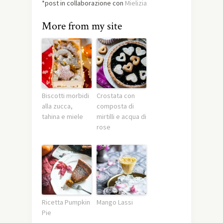
*post in collaborazione con
Mielizia
More from my site
Biscotti morbidi
Crostata con
alla zucca,
composta di
tahina e miele
mirtilli e acqua di
rose
Ricetta Pumpkin
Mango Lassi
Pie