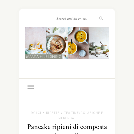
DOLCI
RICETTE
TEA TIME/COLAZIONE E
/
/
MERENDA
Pancake ripieni di composta