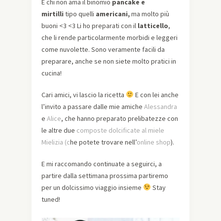
E chi non ama il binomio
pancake e
mirtilli
tipo quelli
americani,
ma molto più
buoni <3 <3 Li ho preparati con il
latticello
,
che li rende particolarmente morbidi e leggeri
come nuvolette. Sono veramente facili da
preparare, anche se non siete molto pratici in
cucina!
Cari amici, vi lascio la ricetta
E con lei anche
l’invito a passare dalle mie amiche
Alessandra
e
Alice
, che hanno preparato prelibatezze con
le altre due
composte dolcificate al miele
Mielizia (c
he potete trovare nell’
online shop
).
E mi raccomando continuate a seguirci, a
partire dalla settimana prossima partiremo
per un dolcissimo viaggio insieme
Stay
tuned!