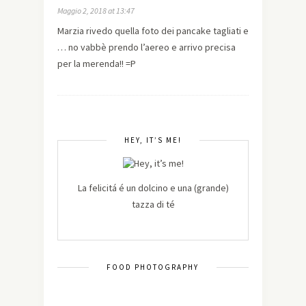
Maggio 2, 2018 at 13:47
Marzia rivedo quella foto dei pancake tagliati e
… no vabbè prendo l’aereo e arrivo precisa
per la merenda!! =P
HEY, IT’S ME!
La felicitá é un dolcino e una (grande)
tazza di té
FOOD PHOTOGRAPHY