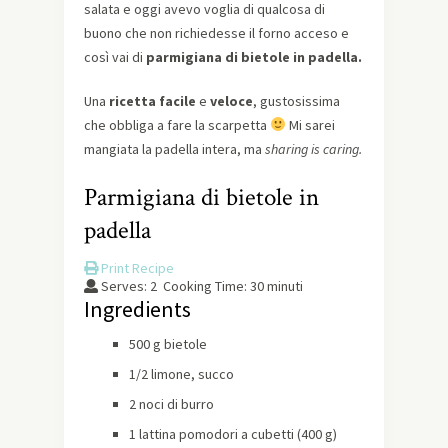
salata e oggi avevo voglia di qualcosa di
buono che non richiedesse il forno acceso e
così vai di
parmigiana di bietole in padella.
Una
ricetta facile
e
veloce
, gustosissima
che obbliga a fare la scarpetta
Mi sarei
mangiata la padella intera, ma
sharing is caring.
Parmigiana di bietole in
padella
Print Recipe
Serves:
2
Cooking Time: 30 minuti
Ingredients
500 g bietole
1/2 limone, succo
2 noci di burro
1 lattina pomodori a cubetti (400 g)