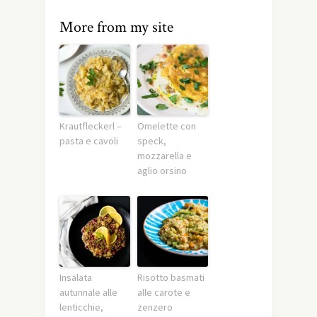
More from my site
Krautfleckerl –
Omelette con
pasta e cavoli
speck,
mozzarella e
aglio orsino
Insalata
Risotto basmati
autunnale alle
alle carote e
lenticchie,
zenzero