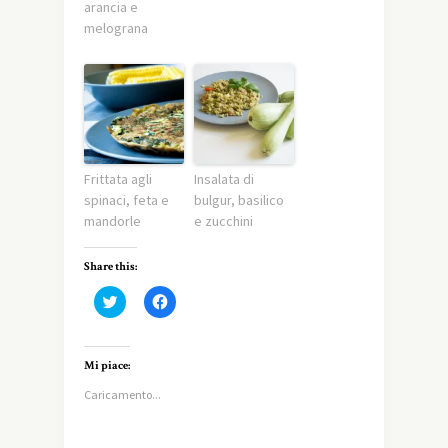
arancia e
melograna
Frittata agli
Insalata di
spinaci, feta e
bulgur, basilico
mandorle
e zucchini
Share this:
Fai
Fai
clic
clic
qui
per
per
condividere
condividere
su
su
Facebook
Mi piace:
Twitter
(Si
(Si
apre
Caricamento...
apre
in
in
una
una
nuova
nuova
finestra)