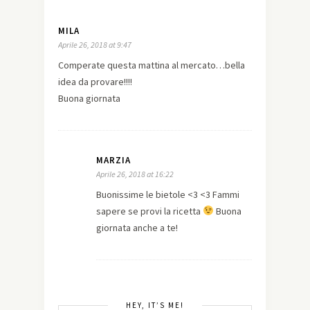
MILA
Aprile 26, 2018 at 9:47
Comperate questa mattina al mercato…bella
idea da provare!!!!
Buona giornata
MARZIA
Aprile 26, 2018 at 16:22
Buonissime le bietole <3 <3 Fammi
sapere se provi la ricetta
Buona
giornata anche a te!
HEY, IT’S ME!