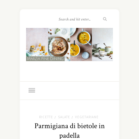
RICETTE
SALATE
VEGETARIANE
/
/
Parmigiana di bietole in
padella