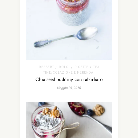
DESSERT
DOLCI
RICETTE
TEA
/
/
/
TIME/COLAZIONE E MERENDA
Chia seed pudding con rabarbaro
Maggio 29, 2016