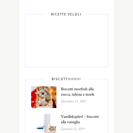
RICETTE VELOCI
BISCOTTIIIIIIII!
Biscotti morbidi alla
zucca, tahina e miele
Dicembre 11, 2019
Vanillekipferl – biscotti
alla vaniglia
Gennaio 12, 2019