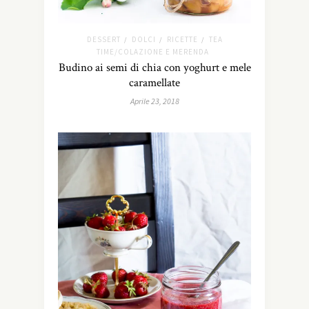
DESSERT
DOLCI
RICETTE
TEA
/
/
/
TIME/COLAZIONE E MERENDA
Budino ai semi di chia con yoghurt e mele
caramellate
Aprile 23, 2018