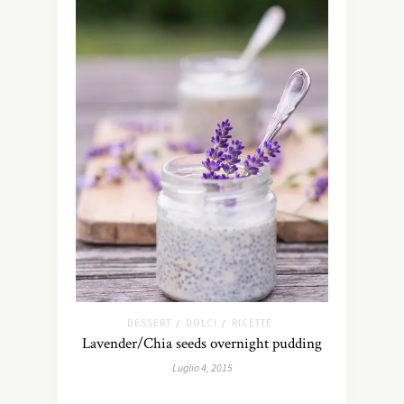
DESSERT
DOLCI
RICETTE
/
/
Lavender/Chia seeds overnight pudding
Luglio 4, 2015