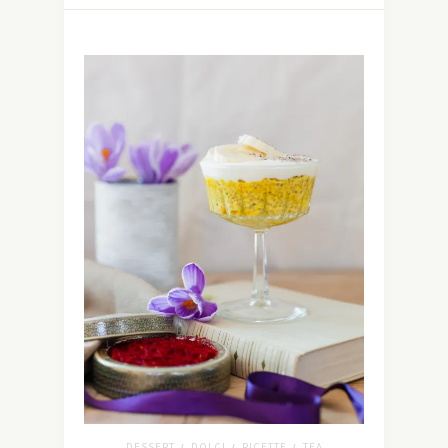
DESSERT
DOLCI
RICETTE
TEA
/
/
/