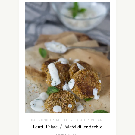
DAL MONDO
RICETTE
SALATE
VEGAN
/
/
/
Lentil Falafel / Falafel di lenticchie
Giugno 26, 2015