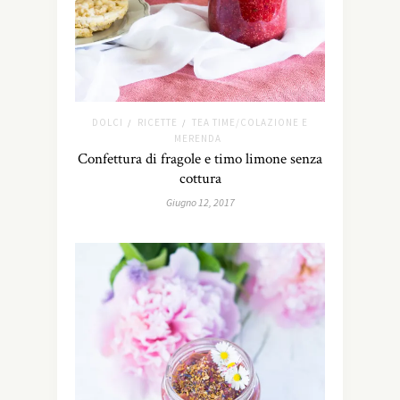
DOLCI
RICETTE
TEA TIME/COLAZIONE E
/
/
MERENDA
Confettura di fragole e timo limone senza
cottura
Giugno 12, 2017