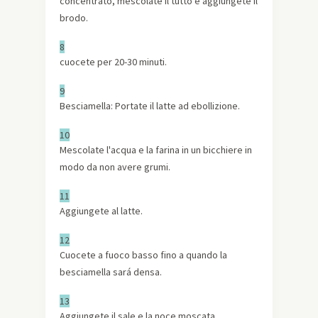
concentrato, mescolate il tutto e aggiungete il
brodo.
8
cuocete per 20-30 minuti.
9
Besciamella: Portate il latte ad ebollizione.
10
Mescolate l'acqua e la farina in un bicchiere in
modo da non avere grumi.
11
Aggiungete al latte.
12
Cuocete a fuoco basso fino a quando la
besciamella sará densa.
13
Aggiungete il sale e la noce moscata.