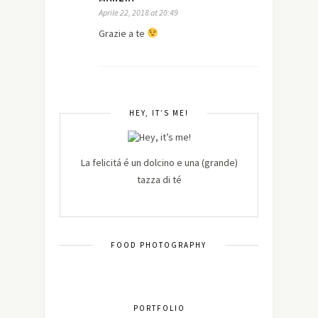
Aprile 22, 2018 at 20:49
Grazie a te
HEY, IT’S ME!
La felicitá é un dolcino e una (grande)
tazza di té
FOOD PHOTOGRAPHY
PORTFOLIO