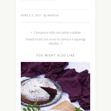
APRILE 3, 2017
By
MARZIA
Cinnamon rolls con tahini e datteri
French toast con uovo in camicia e asparagi
selvatici
YOU MIGHT ALSO LIKE