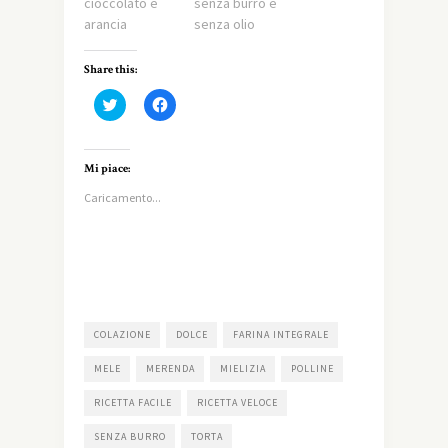
cioccolato e
senza burro e
arancia
senza olio
Share this:
Fai
Fai
clic
clic
qui
per
per
condividere
condividere
su
su
Facebook
Mi piace:
Twitter
(Si
(Si
apre
Caricamento...
apre
in
in
una
una
nuova
nuova
finestra)
finestra)
COLAZIONE
DOLCE
FARINA INTEGRALE
MELE
MERENDA
MIELIZIA
POLLINE
RICETTA FACILE
RICETTA VELOCE
SENZA BURRO
TORTA