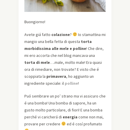
Buongiorno!
Avete giá fatto
colazione
?
Io stamattina mi
mangio una bella fetta di questa
torta
morbidissima alle mele e polline
! Che dire,
mi ero accorta che nel blog mancava una
torta di mele
….male, molto male! Era quasi
ora di rimediare, non trovate? E visto che é
scoppiata la
primavera
, ho aggiunto un
ingrediente speciale: il
polline
!
Puó sembrare un po’ strano ma vi assicuro che
é una bomba! Una bomba di sapore, ha un
gusto molto particolare, di fiori! E una bomba
perché vi caricherá di
energia
come non mai,
provare per credere
ed é cosí profumato