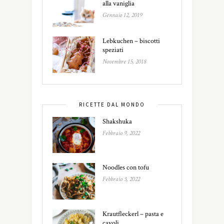
alla vaniglia
Gennaio 12, 2019
Lebkuchen – biscotti
speziati
Novembre 15, 2018
RICETTE DAL MONDO
Shakshuka
Febbraio 9, 2022
Noodles con tofu
Febbraio 3, 2022
Krautfleckerl – pasta e
cavoli