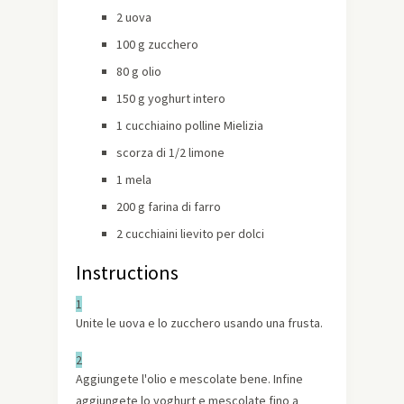
2 uova
100 g zucchero
80 g olio
150 g yoghurt intero
1 cucchiaino polline Mielizia
scorza di 1/2 limone
1 mela
200 g farina di farro
2 cucchiaini lievito per dolci
Instructions
1
Unite le uova e lo zucchero usando una frusta.
2
Aggiungete l'olio e mescolate bene. Infine
aggiungete lo yoghurt e mescolate fino a