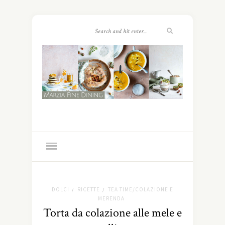
DOLCI
RICETTE
TEA TIME/COLAZIONE E
/
/
MERENDA
Torta da colazione alle mele e